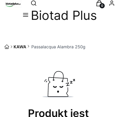
Otwórz wyszukiwarkę
Szukaj
Koszyk
Zal
Biotad Plus
Menu
KAWA
Passalacqua Alambra 250g
Produkt jest